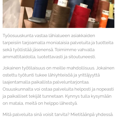
Työosuuskunta vastaa lähialueen asiakkaiden
tarpeisiin tarjoamalla monialaisia palveluita ja tuotteita
sekä työllistää jäsenensä. Toimimme vahvalla
ammattitaidolla, luotettavasti ja sitoutuneesti.
Jokainen työtilaisuus on meille mahdollisuus. Jokainen
ostettu työtunti tukee lähiyhteisöä ja yrittäjyyttä
laajentamalla paikallista palveluntarjontaa.
Osuuskunnalta voi ostaa palveluita helposti ja nopeasti
ja paikalliset tekijät tunnetaan. Kynnys tulla kysymään
on matala, meitä on helppo lähestyä.
Mitä palveluita sinä voisit tarvita? Mietitäänpä yhdessä.