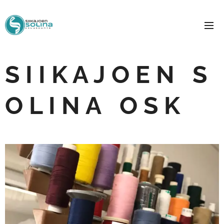
S I I K A J O E N S
O L I N A O S K